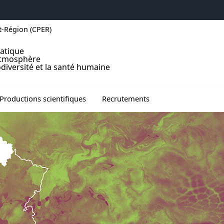
t-Région (CPER)
atique
atmosphère
odiversité et la santé humaine
u de Communication
vrir le sous menu de Productions scientifiques
Ouvrir le sous menu de Recrutem
Productions scientifiques
Recrutements