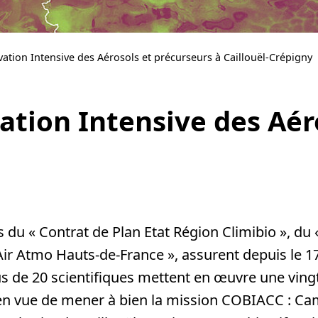
tion Intensive des Aérosols et précurseurs à Caillouël-Crépigny
ion Intensive des Aéro
u « Contrat de Plan Etat Région Climibio », du «
’Air Atmo Hauts-de-France », assurent depuis le 1
Plus de 20 scientifiques mettent en œuvre une vin
 en vue de mener à bien la mission COBIACC : C