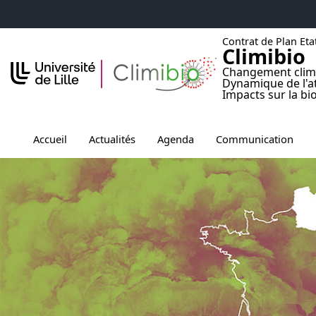
Accéder au menu principal
Accéder au contenu
Contrat de Plan Eta
Climibio
Changement clim
Dynamique de l'
Impacts sur la bi
Ouvrir le sous menu de Accueil
Ouvrir le sous menu de Agenda
Ouvrir le sous men
Ou
Accueil
Actualités
Agenda
Communication