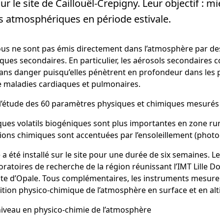
r le site de Caillouël-Crepigny. Leur objectif : 
es atmosphériques en période estivale.
, tous ne sont pas émis directement dans l’atmosphère par de
ques secondaires. En particulier, les aérosols secondaires
sans danger puisqu’elles pénètrent en profondeur dans les 
de maladies cardiaques et pulmonaires.
ns l’étude des 60 paramètres physiques et chimiques mesurés
s volatils biogéniques sont plus importantes en zone rura
ctions chimiques sont accentuées par l’ensoleillement (photo
a été installé sur le site pour une durée de six semaines. 
toires de recherche de la région réunissant l’IMT Lille Douai
l Côte d’Opale. Tous complémentaires, les instruments mes
tion physico-chimique de l’atmosphère en surface et en alt
niveau en physico-chimie de l’atmosphère