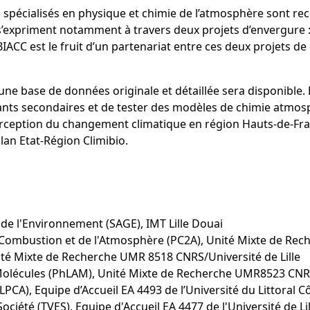
spécialisés en physique et chimie de l’atmosphère sont rec
s’expriment notamment à travers deux projets d’envergure : l
IACC est le fruit d’un partenariat entre ces deux projets d
une base de données originale et détaillée sera disponible.
nts secondaires et de tester des modèles de chimie atmosp
ception du changement climatique en région Hauts-de-Fran
lan Etat-Région Climibio.
de l'Environnement (SAGE), IMT Lille Douai
Combustion et de l'Atmosphère (PC2A), Unité Mixte de Rech
té Mixte de Recherche UMR 8518 CNRS/Université de Lille
Molécules (PhLAM), Unité Mixte de Recherche UMR8523 CNRS/
PCA), Equipe d’Accueil EA 4493 de l’Université du Littoral 
ociété (TVES), Equipe d'Accueil EA 4477 de l'Université de Lil