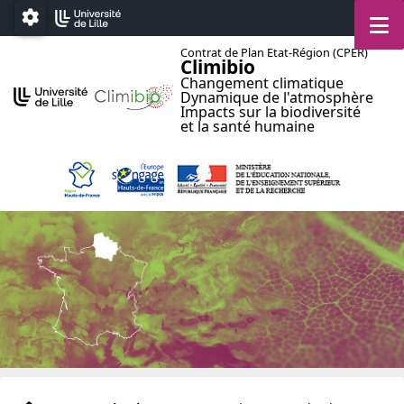
Accéder au menu principal
Accéder au contenu
M
Paramétrage
Contrat de Plan Etat-Région (CPER)
Climibio
Changement climatique
Dynamique de l'atmosphère
Impacts sur la biodiversité
et la santé humaine