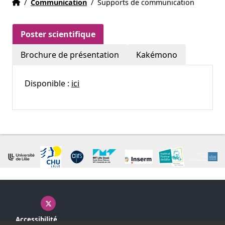
Accueil
Accueil
/
Communication
/
Supports de communication
Poster scientifique
Brochure de présentation
Kakémono
Disponible :
ici
X ( nouvelle fenêtre)
Accessibilité