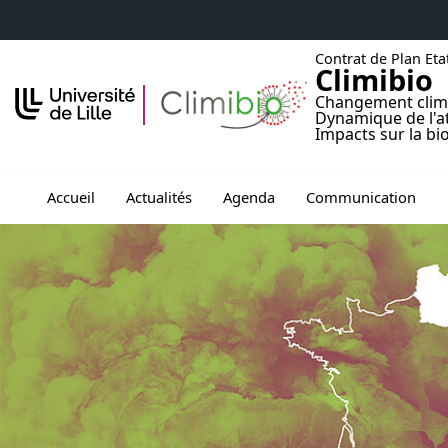
Accéder au menu principal
Accéder au contenu
Contrat de Plan Eta
Climibio
Changement clim
Dynamique de l'
Impacts sur la bi
Ouvrir le sous menu de Accueil
Ouvrir le sous menu de Agenda
Ouvrir le sous men
Ou
Accueil
Actualités
Agenda
Communication