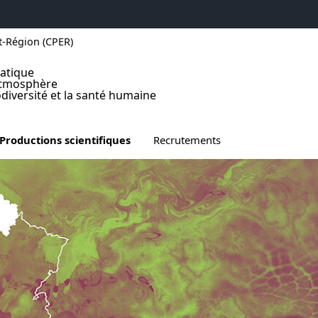
t-Région (CPER)
atique
atmosphère
odiversité et la santé humaine
u de Communication
vrir le sous menu de Productions scientifiques
Ouvrir le sous menu de Recrute
Productions scientifiques
Recrutements