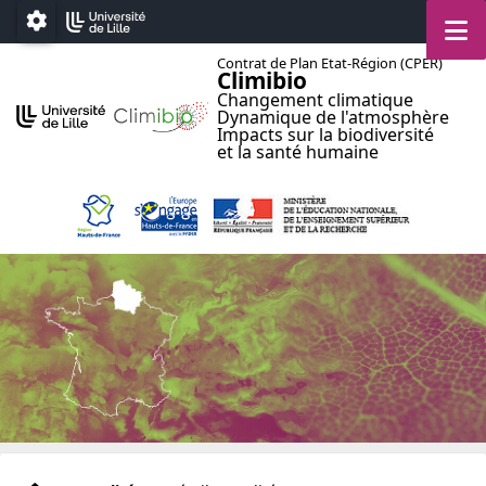
Accéder au menu principal
Accéder au contenu
M
Paramétrage
Contrat de Plan Etat-Région (CPER)
Climibio
Changement climatique
Dynamique de l'atmosphère
Impacts sur la biodiversité
et la santé humaine