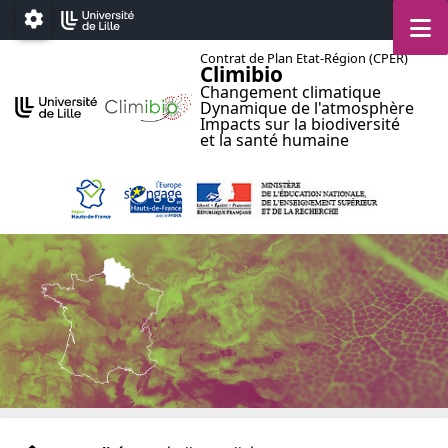
Accéder au menu principal
Accéder au contenu
M
Paramétrage
Contrat de Plan Etat-Région (CPER)
Climibio
Changement climatique
Dynamique de l'atmosphère
Impacts sur la biodiversité
et la santé humaine