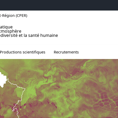
t-Région (CPER)
atique
atmosphère
odiversité et la santé humaine
u de Communication
vrir le sous menu de Productions scientifiques
Ouvrir le sous menu de Recrutem
Productions scientifiques
Recrutements