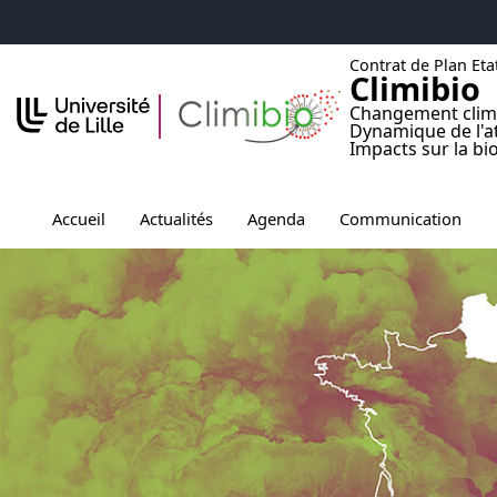
Accéder au menu principal
Accéder au contenu
Contrat de Plan Eta
Climibio
Changement clim
Dynamique de l'
Impacts sur la bi
Ouvrir le sous menu de Accueil
Ouvrir le sous menu de Agenda
Ouvrir le sous men
Ou
Accueil
Actualités
Agenda
Communication