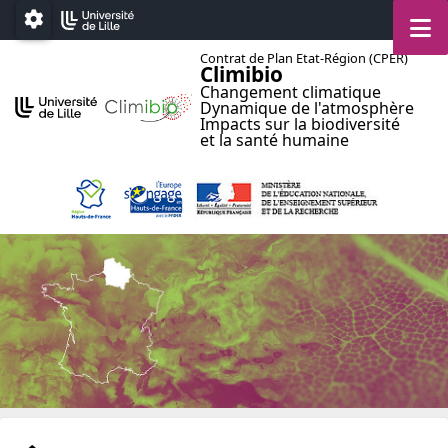
Accéder au menu principal
Accéder au contenu
M
Paramétrage
Contrat de Plan Etat-Région (CPER)
Climibio
Changement climatique
Dynamique de l'atmosphère
Impacts sur la biodiversité
et la santé humaine